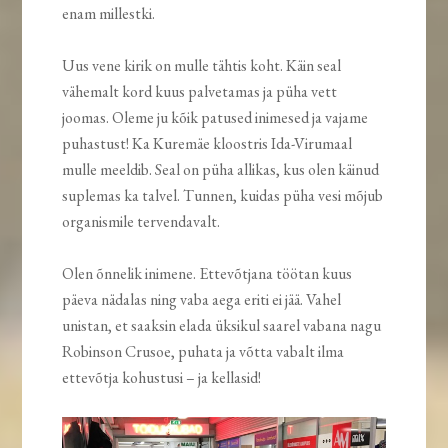
enam millestki.
Uus vene kirik on mulle tähtis koht. Käin seal
vähemalt kord kuus palvetamas ja püha vett
joomas. Oleme ju kõik patused inimesed ja vajame
puhastust! Ka Kuremäe kloostris Ida-Virumaal
mulle meeldib. Seal on püha allikas, kus olen käinud
suplemas ka talvel. Tunnen, kuidas püha vesi mõjub
organismile tervendavalt.
Olen õnnelik inimene. Ettevõtjana töötan kuus
päeva nädalas ning vaba aega eriti ei jää. Vahel
unistan, et saaksin elada üksikul saarel vabana nagu
Robinson Crusoe, puhata ja võtta vabalt ilma
ettevõtja kohustusi – ja kellasid!