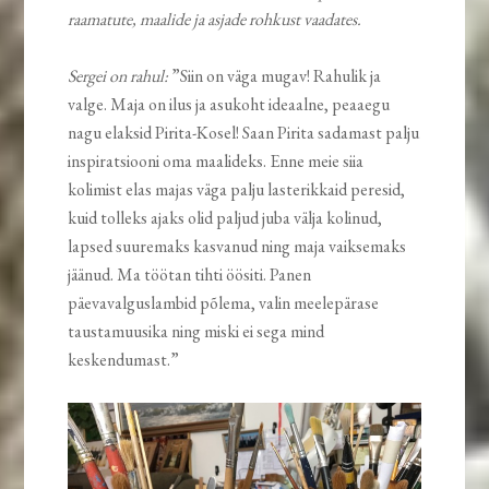
raamatute, maalide ja asjade rohkust vaadates.
Sergei on rahul:
”Siin on väga mugav! Rahulik ja
valge. Maja on ilus ja asukoht ideaalne, peaaegu
nagu elaksid Pirita-Kosel! Saan Pirita sadamast palju
inspiratsiooni oma maalideks. Enne meie siia
kolimist elas majas väga palju lasterikkaid peresid,
kuid tolleks ajaks olid paljud juba välja kolinud,
lapsed suuremaks kasvanud ning maja vaiksemaks
jäänud. Ma töötan tihti öösiti. Panen
päevavalguslambid põlema, valin meelepärase
taustamuusika ning miski ei sega mind
keskendumast.”