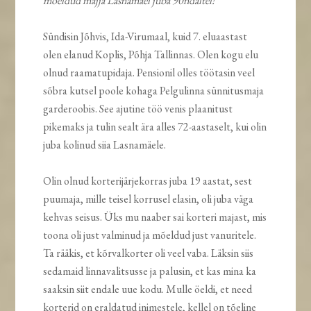
mõeldud majja Lasnamäel juba 90ndaltel!
Sündisin Jõhvis, Ida-Virumaal, kuid 7. eluaastast
olen elanud Koplis, Põhja Tallinnas. Olen kogu elu
olnud raamatupidaja. Pensionil olles töötasin veel
sõbra kutsel poole kohaga Pelgulinna sünnitusmaja
garderoobis. See ajutine töö venis plaanitust
pikemaks ja tulin sealt ära alles 72-aastaselt, kui olin
juba kolinud siia Lasnamäele.
Olin olnud korterijärjekorras juba 19 aastat, sest
puumaja, mille teisel korrusel elasin, oli juba väga
kehvas seisus. Üks mu naaber sai korteri majast, mis
toona oli just valminud ja mõeldud just vanuritele.
Ta rääkis, et kõrvalkorter oli veel vaba. Läksin siis
sedamaid linnavalitsusse ja palusin, et kas mina ka
saaksin siit endale uue kodu. Mulle öeldi, et need
korterid on eraldatud inimestele, kellel on tõeline