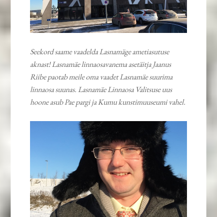
Seekord saame vaadelda Lasnamäge ametiasutuse
aknast! Lasnamäe linnaosavanema asetäitja Jaanus
Riibe paotab meile oma vaadet Lasnamäe suurima
linnaosa suunas. Lasnamäe Linnaosa Valitsuse uus
hoone asub Pae pargi ja Kumu kunstimuuseumi vahel.