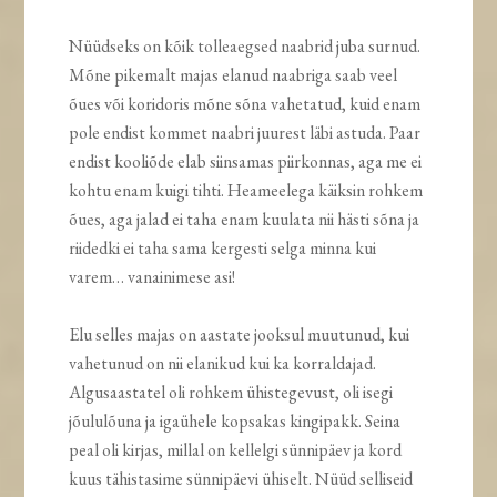
Nüüdseks on kõik tolleaegsed naabrid juba surnud.
Mõne pikemalt majas elanud naabriga saab veel
õues või koridoris mõne sõna vahetatud, kuid enam
pole endist kommet naabri juurest läbi astuda. Paar
endist kooliõde elab siinsamas piirkonnas, aga me ei
kohtu enam kuigi tihti. Heameelega käiksin rohkem
õues, aga jalad ei taha enam kuulata nii hästi sõna ja
riidedki ei taha sama kergesti selga minna kui
varem… vanainimese asi!
Elu selles majas on aastate jooksul muutunud, kui
vahetunud on nii elanikud kui ka korraldajad.
Algusaastatel oli rohkem ühistegevust, oli isegi
jõululõuna ja igaühele kopsakas kingipakk. Seina
peal oli kirjas, millal on kellelgi sünnipäev ja kord
kuus tähistasime sünnipäevi ühiselt. Nüüd selliseid