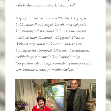
kahetoalisse männimetsade lähedusse!”
Sergei ja Liliani tõi Tallinnas 90ndate keskpaigas
kokku kunstihuvi. Sergei, kes oli omal ajal peale
kunstiõpinguid avastanud Tallinna ja siis aastaid
maailmas ringi rännanud – kõigepealt 10 aastat
Aafrikas ning 90ndatel Soomes – pidas toona
kunstigaleriid Toompeal. Lilial on mitu elukutset,
psühholoogist meditsiinikooli õppejõuni ja
fotograafini välja. Praegu koostab ta pildireportaaže
vene kultuurikeskuse portaalile slavia.ee.