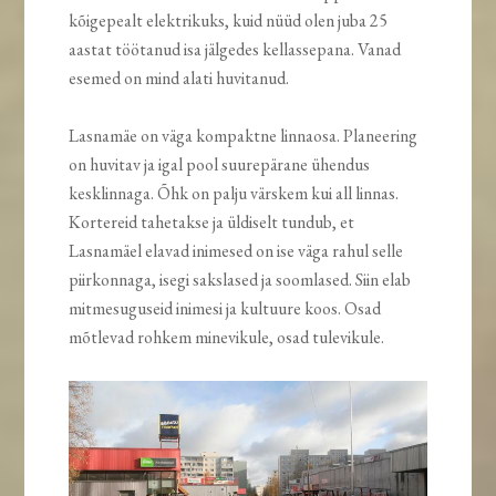
kõigepealt elektrikuks, kuid nüüd olen juba 25
aastat töötanud isa jälgedes kellassepana. Vanad
esemed on mind alati huvitanud.
Lasnamäe on väga kompaktne linnaosa. Planeering
on huvitav ja igal pool suurepärane ühendus
kesklinnaga. Õhk on palju värskem kui all linnas.
Kortereid tahetakse ja üldiselt tundub, et
Lasnamäel elavad inimesed on ise väga rahul selle
piirkonnaga, isegi sakslased ja soomlased. Siin elab
mitmesuguseid inimesi ja kultuure koos. Osad
mõtlevad rohkem minevikule, osad tulevikule.