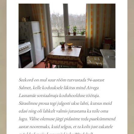
Seekord on mul suur rõõm tutvustada 94-aastast
Salmet, kelle koduuksele läkitas mind Aivega
Lasnamäe sotsiaalmaja koduhoolduse töötaja.
Särasilmne proua tegi julgesti ukse lahti, kutsus meid
edasi ning oli lahkelt valmis jutustama ka teile oma
lugu. Välise olemuse järgi pidasime teda paarkümmend
aastat nooremaks, kuid selgus, et ta kolis just eakatele