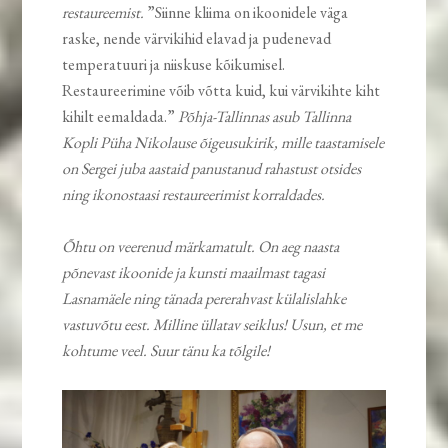
restaureemist.
”Siinne kliima on ikoonidele väga
raske, nende värvikihid elavad ja pudenevad
temperatuuri ja niiskuse kõikumisel.
Restaureerimine võib võtta kuid, kui värvikihte kiht
kihilt eemaldada.”
Põhja-Tallinnas asub Tallinna
Kopli Püha Nikolause õigeusukirik, mille taastamisele
on Sergei juba aastaid panustanud rahastust otsides
ning ikonostaasi restaureerimist korraldades.
Õhtu on veerenud märkamatult. On aeg naasta
põnevast ikoonide ja kunsti maailmast tagasi
Lasnamäele ning tänada pererahvast külalislahke
vastuvõtu eest. Milline üllatav seiklus! Usun, et me
kohtume veel. Suur tänu ka tõlgile!