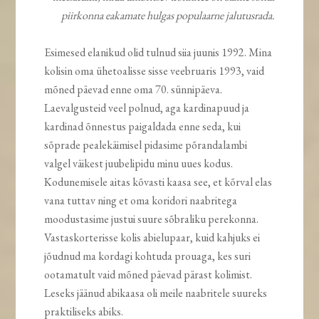
piirkonna eakamate hulgas populaarne jalutusrada.
Esimesed elanikud olid tulnud siia juunis 1992. Mina
kolisin oma ühetoalisse sisse veebruaris 1993, vaid
mõned päevad enne oma 70. sünnipäeva.
Laevalgusteid veel polnud, aga kardinapuud ja
kardinad õnnestus paigaldada enne seda, kui
sõprade pealekäimisel pidasime põrandalambi
valgel väikest juubelipidu minu uues kodus.
Kodunemisele aitas kõvasti kaasa see, et kõrval elas
vana tuttav ning et oma koridori naabritega
moodustasime justui suure sõbraliku perekonna.
Vastaskorterisse kolis abielupaar, kuid kahjuks ei
jõudnud ma kordagi kohtuda prouaga, kes suri
ootamatult vaid mõned päevad pärast kolimist.
Leseks jäänud abikaasa oli meile naabritele suureks
praktiliseks abiks.