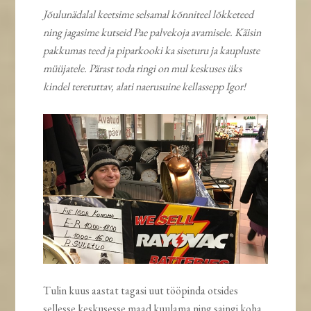
Jõulunädalal keetsime selsamal kõnniteel lõkketeed
ning jagasime kutseid Pae palvekoja avamisele. Käisin
pakkumas teed ja piparkooki ka siseturu ja kaupluste
müüjatele. Pärast toda ringi on mul keskuses üks
kindel teretuttav, alati naerusuine kellassepp Igor!
Tulin kuus aastat tagasi uut tööpinda otsides
sellesse keskusesse maad kuulama ning saingi koha