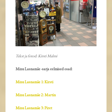
Tekst ja fotod: Kirsti Malmi
Minu Lasnamäe -sarja eelmised osad:
Minu Lasnamäe 1: Kirsti
Minu Lasnamäe 2: Martin
Minu Lasnamäe 3: Piret