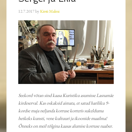
12.7.2017
by
Kirsti Malmi
Seekord võtan sind kaasa Kuristiku asumisse Lasnamäe
kirdeserval. Kas oskaksid aimata, et satud hariliku 9-
kordse maja neljanda korruse korteris sukelduma
hetkeks kunsti, vene kultuuri ja ikoonide maailma!
Õnneks on meil tõlgina kaasas alumise korruse naaber.