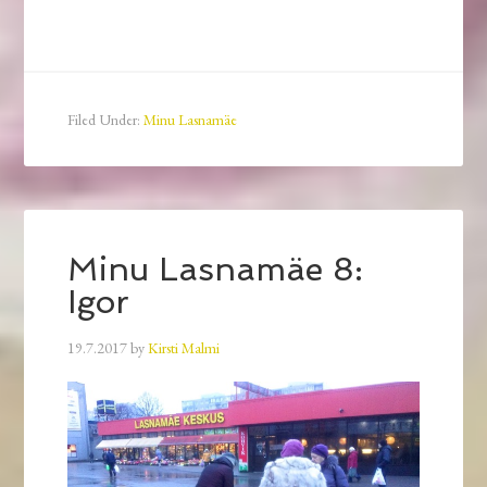
Filed Under:
Minu Lasnamäe
Minu Lasnamäe 8:
Igor
19.7.2017
by
Kirsti Malmi