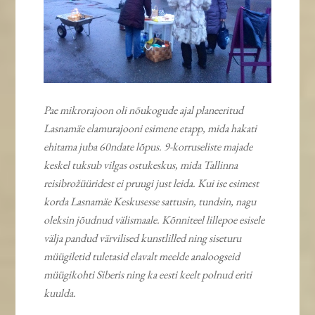
Pae mikrorajoon oli nõukogude ajal planeeritud
Lasnamäe elamurajooni esimene etapp, mida hakati
ehitama juba 60ndate lõpus. 9-korruseliste majade
keskel tuksub vilgas ostukeskus, mida Tallinna
reisibrožüüridest ei pruugi just leida. Kui ise esimest
korda Lasnamäe Keskusesse sattusin, tundsin, nagu
oleksin jõudnud välismaale. Kõnniteel lillepoe esisele
välja pandud värvilised kunstlilled ning siseturu
müügiletid tuletasid elavalt meelde analoogseid
müügikohti Siberis ning ka eesti keelt polnud eriti
kuulda.