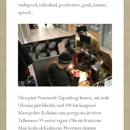
toidupoed, erikaubad, postkontor, pank, kasiino,
apteek…
Olen pärit Venemaalt Tagandrogi linnast, mis asub
Ukraina piiri lähedal, vaid 100 km kaugusel
Mariopolist. Kolisime oma perega isa äri tõttu
Tallinnasse 35 aastat tagasi. Olin siis 8-aastane.
Meie kodu oli Kadriorus. Nooruses õppisin