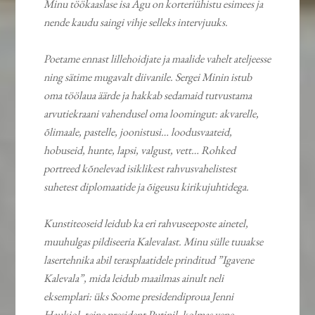
Minu töökaaslase isa Agu on korteriühistu esimees ja
nende kaudu saingi vihje selleks intervjuuks.
Poetame ennast lillehoidjate ja maalide vahelt ateljeesse
ning sätime mugavalt diivanile. Sergei Minin istub
oma töölaua äärde ja hakkab sedamaid tutvustama
arvutiekraani vahendusel oma loomingut: akvarelle,
õlimaale, pastelle, joonistusi… loodusvaateid,
hobuseid, hunte, lapsi, valgust, vett… Rohked
portreed kõnelevad isiklikest rahvusvahelistest
suhetest diplomaatide ja õigeusu kirikujuhtidega.
Kunstiteoseid leidub ka eri rahvuseeposte ainetel,
muuhulgas pildiseeria Kalevalast. Minu sülle tuuakse
lasertehnika abil terasplaatidele prinditud ”Igavene
Kalevala”, mida leidub maailmas ainult neli
eksemplari: üks Soome presidendiproua Jenni
Haukiol, teine president Putinil, kolmas vene