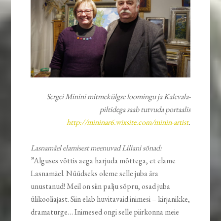
Sergei Minini mitmekülgse loomingu ja Kalevala-
piltidega saab tutvuda portaalis
http://mininar6.wixsite.com/minin-artist
.
Lasnamäel elamisest meenuvad Liliani sõnad:
”Alguses võttis aega harjuda mõttega, et elame
Lasnamäel. Nüüdseks oleme selle juba ära
unustanud! Meil on siin palju sõpru, osad juba
ülikooliajast. Siin elab huvitavaid inimesi – kirjanikke,
dramaturge… Inimesed ongi selle piirkonna meie