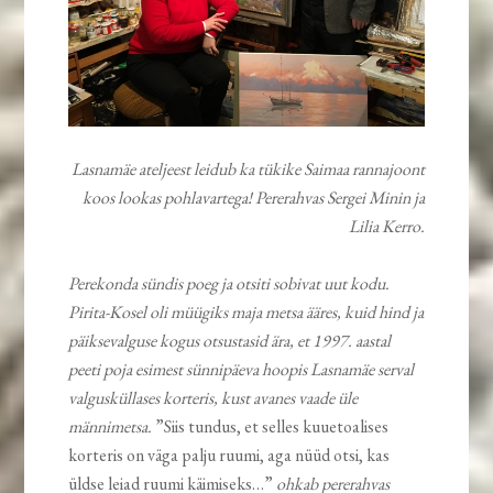
Lasnamäe ateljeest leidub ka tükike Saimaa rannajoont
koos lookas pohlavartega! Pererahvas Sergei Minin ja
Lilia Kerro.
Perekonda sündis poeg ja otsiti sobivat uut kodu.
Pirita-Kosel oli müügiks maja metsa ääres, kuid hind ja
päiksevalguse kogus otsustasid ära, et 1997. aastal
peeti poja esimest sünnipäeva hoopis Lasnamäe serval
valgusküllases korteris, kust avanes vaade üle
männimetsa.
”Siis tundus, et selles kuuetoalises
korteris on väga palju ruumi, aga nüüd otsi, kas
üldse leiad ruumi käimiseks…”
ohkab pererahvas