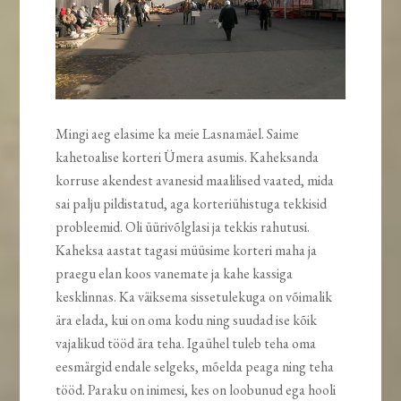
Mingi aeg elasime ka meie Lasnamäel. Saime
kahetoalise korteri Ümera asumis. Kaheksanda
korruse akendest avanesid maalilised vaated, mida
sai palju pildistatud, aga korteriühistuga tekkisid
probleemid. Oli üürivõlglasi ja tekkis rahutusi.
Kaheksa aastat tagasi müüsime korteri maha ja
praegu elan koos vanemate ja kahe kassiga
kesklinnas. Ka väiksema sissetulekuga on võimalik
ära elada, kui on oma kodu ning suudad ise kõik
vajalikud tööd ära teha. Igaühel tuleb teha oma
eesmärgid endale selgeks, mõelda peaga ning teha
tööd. Paraku on inimesi, kes on loobunud ega hooli