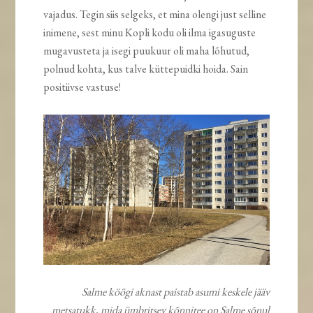
vajadus. Tegin siis selgeks, et mina olengi just selline
inimene, sest minu Kopli kodu oli ilma igasuguste
mugavusteta ja isegi puukuur oli maha lõhutud,
polnud kohta, kus talve küttepuidki hoida. Sain
positiivse vastuse!
Salme köögi aknast paistab asumi keskele jääv
metsatukk, mida ümbritsev kõnnitee on Salme sõnul