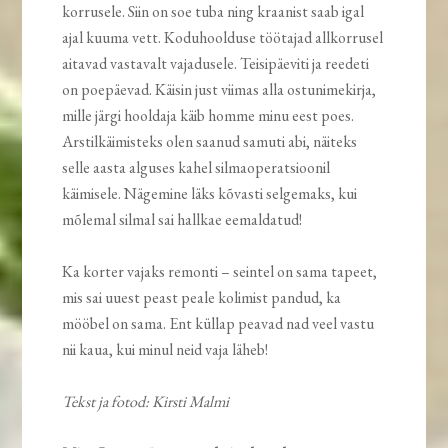
korrusele. Siin on soe tuba ning kraanist saab igal
ajal kuuma vett. Koduhoolduse töötajad allkorrusel
aitavad vastavalt vajadusele. Teisipäeviti ja reedeti
on poepäevad. Käisin just viimas alla ostunimekirja,
mille järgi hooldaja käib homme minu eest poes.
Arstilkäimisteks olen saanud samuti abi, näiteks
selle aasta alguses kahel silmaoperatsioonil
käimisele. Nägemine läks kõvasti selgemaks, kui
mõlemal silmal sai hallkae eemaldatud!
Ka korter vajaks remonti – seintel on sama tapeet,
mis sai uuest peast peale kolimist pandud, ka
mööbel on sama. Ent küllap peavad nad veel vastu
nii kaua, kui minul neid vaja läheb!
Tekst ja fotod: Kirsti Malmi