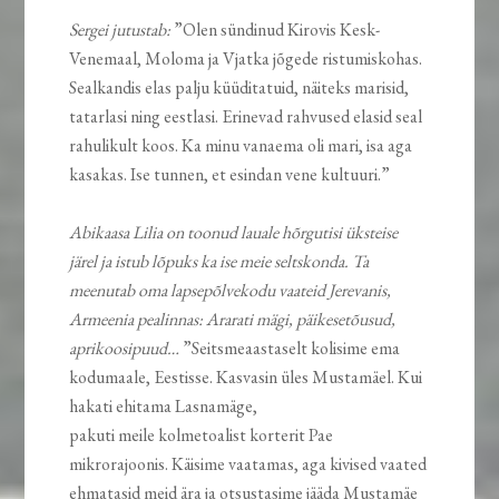
Sergei jutustab:
”Olen sündinud Kirovis Kesk-
Venemaal, Moloma ja Vjatka jõgede ristumiskohas.
Sealkandis elas palju küüditatuid, näiteks marisid,
tatarlasi ning eestlasi. Erinevad rahvused elasid seal
rahulikult koos. Ka minu vanaema oli mari, isa aga
kasakas. Ise tunnen, et esindan vene kultuuri.”
Abikaasa Lilia on toonud lauale hõrgutisi üksteise
järel ja istub lõpuks ka ise meie seltskonda. Ta
meenutab oma lapsepõlvekodu vaateid Jerevanis,
Armeenia pealinnas: Ararati mägi, päikesetõusud,
aprikoosipuud…
”Seitsmeaastaselt kolisime ema
kodumaale, Eestisse. Kasvasin üles Mustamäel. Kui
hakati ehitama Lasnamäge,
pakuti meile kolmetoalist korterit Pae
mikrorajoonis. Käisime vaatamas, aga kivised vaated
ehmatasid meid ära ja otsustasime jääda Mustamäe