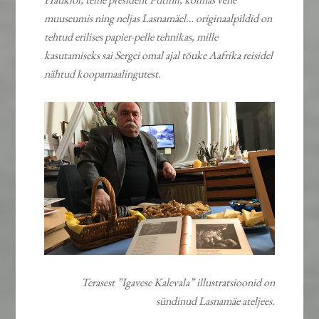
muuseumis ning neljas Lasnamäel… originaalpildid on
tehtud erilises papier-pelle tehnikas, mille
kasutamiseks sai Sergei omal ajal tõuke Aafrika reisidel
nähtud koopamaalingutest.
Terasest ”Igavese Kalevala” illustratsioonid on
sündinud Lasnamäe ateljees.