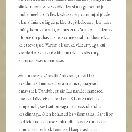
siin koridoris. Sestsaadik olen siin tegutsenud ja
mulle meeldib. Selles keskuses ei pea müüjad jõude
olema! Inimesi liigub ja kliente jätkub, ning kui mõni
müügikoht vabaneb, on uus ettevõtja kohe tulemas.
Hoone on puhas ja soe, see meelitab nii kliente kui
ka ettevõtjaid. Varem oli siin ka väliturg, aga kui
koridori otsas avati Säästumarket, kolis turg
enamasti siseruumidesse.
Siin on tore ja sõbralik õhkkond, teisiti kui
kesklinnas. Inimesed on avatumad, räägivad
omavahel. Tundub, et siin Lasnamäel inimesed
hoolivad üksteisest rohkem. Kliente tuleb ka
kaugemalt, sest siit on väga hea bussiühendus
kesklinnaga. Olen kohanud ka välismaalasi. Sageli on
nad leidnud keskuse siinkandis elavate tuttavate
kaudu. Siin on kõik teenused käepärast: turg,