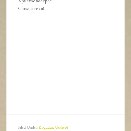
Христос воскрес!
Christ is risen!
Filed Under:
Kogudus
,
Uudised