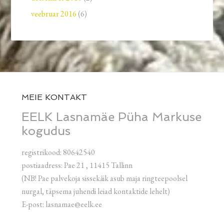
veebruar 2016
(6)
MEIE KONTAKT
EELK Lasnamäe Püha Markuse
kogudus
registrikood: 80642540
postiaadress: Pae 21 , 11415 Tallinn
(NB! Pae palvekoja sissekäik asub maja ringteepoolsel
nurgal, täpsema juhendi leiad kontaktide lehelt)
E-post: lasnamae@eelk.ee