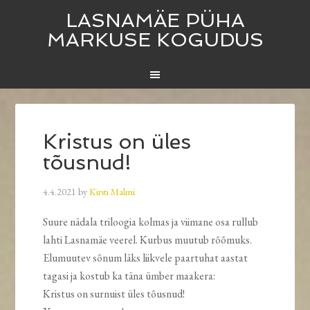
LASNAMÄE PÜHA
MARKUSE KOGUDUS
Kristus on üles
tõusnud!
4.4.2021
by
Kirsti Malmi
Suure nädala triloogia kolmas ja viimane osa rullub
lahti Lasnamäe veerel. Kurbus muutub rõõmuks.
Elumuutev sõnum läks liikvele paartuhat aastat
tagasi ja kostub ka täna ümber maakera:
Kristus on surnuist üles tõusnud!